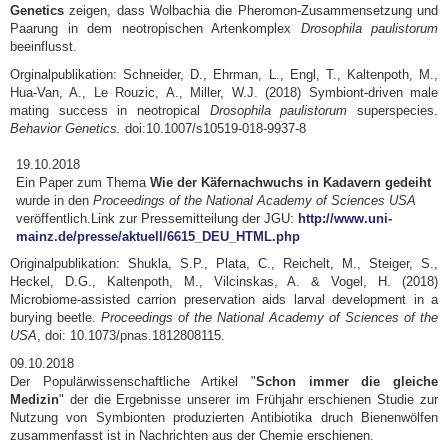
Genetics
zeigen, dass Wolbachia die Pheromon-Zusammensetzung und
Paarung in dem neotropischen Artenkomplex
Drosophila paulistorum
beeinflusst.
Orginalpublikation: Schneider, D., Ehrman, L., Engl, T., Kaltenpoth, M.,
Hua-Van, A., Le Rouzic, A., Miller, W.J. (2018) Symbiont-driven male
mating success in neotropical
Drosophila paulistorum
superspecies.
Behavior Genetics.
doi:10.1007/s10519-018-9937-8
19.10.2018
Ein Paper zum Thema
Wie der Käfernachwuchs in Kadavern gedeiht
wurde in den
Proceedings of the National Academy of Sciences USA
veröffentlich.Link zur Pressemitteilung der JGU:
http://www.uni-
mainz.de/presse/aktuell/6615_DEU_HTML.php
Originalpublikation: Shukla, S.P., Plata, C., Reichelt, M., Steiger, S.,
Heckel, D.G., Kaltenpoth, M., Vilcinskas, A. & Vogel, H. (2018)
Microbiome-assisted carrion preservation aids larval development in a
burying beetle.
Proceedings of the National Academy of Sciences of the
USA
, doi: 10.1073/pnas.1812808115.
09.10.2018
Der Populärwissenschaftliche Artikel "
Schon immer die gleiche
Medizin
" der die Ergebnisse unserer im Frühjahr erschienen Studie zur
Nutzung von Symbionten produzierten Antibiotika druch Bienenwölfen
zusammenfasst ist in Nachrichten aus der Chemie erschienen.