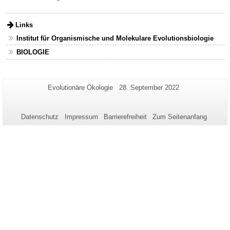
Links
Institut für Organismische und Molekulare Evolutionsbiologie
BIOLOGIE
Zusätzliche
Seiten-
Letzte
Evolutionäre Ökologie
28. September 2022
Name:
Aktualisierung:
Informationen
zu
Datenschutz
Impressum
Barrierefreiheit
Zum Seitenanfang
dieser
Seite