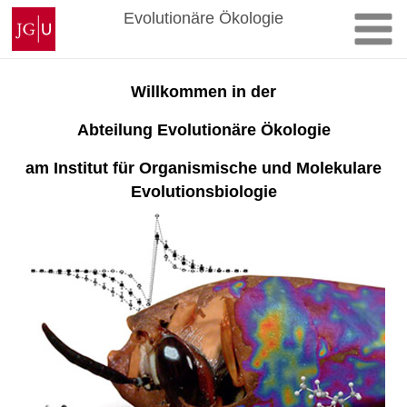
Zum
Johannes
Evolutionäre Ökologie
Inhalt
Gutenberg-
springen
Universität
Mainz
Willkommen in der
Abteilung Evolutionäre Ökologie
am Institut für Organismische und Molekulare
Evolutionsbiologie