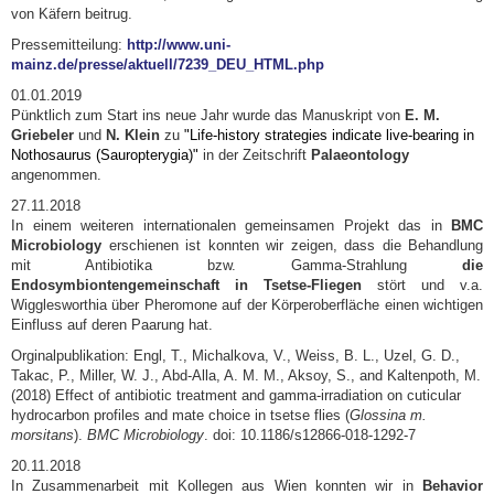
von Käfern beitrug.
Pressemitteilung:
http://www.uni-
mainz.de/presse/aktuell/7239_DEU_HTML.php
01.01.2019
Pünktlich zum Start ins neue Jahr wurde das Manuskript von
E. M.
Griebeler
und
N. Klein
zu
"Life-history strategies indicate live-bearing in
Nothosaurus (Sauropterygia)"
in der Zeitschrift
Palaeontology
angenommen.
27.11.2018
In einem weiteren internationalen gemeinsamen Projekt das in
BMC
Microbiology
erschienen ist konnten wir zeigen, dass die Behandlung
mit Antibiotika bzw. Gamma-Strahlung
die
Endosymbiontengemeinschaft in Tsetse-Fliegen
stört und v.a.
Wigglesworthia über Pheromone auf der Körperoberfläche einen wichtigen
Einfluss auf deren Paarung hat.
Orginalpublikation: Engl, T., Michalkova, V., Weiss, B. L., Uzel, G. D.,
Takac, P., Miller, W. J., Abd-Alla, A. M. M., Aksoy, S., and Kaltenpoth, M.
(2018) Effect of antibiotic treatment and gamma-irradiation on cuticular
hydrocarbon profiles and mate choice in tsetse flies (
Glossina m.
morsitans
).
BMC Microbiology
. doi: 10.1186/s12866-018-1292-7
20.11.2018
In Zusammenarbeit mit Kollegen aus Wien konnten wir in
Behavior