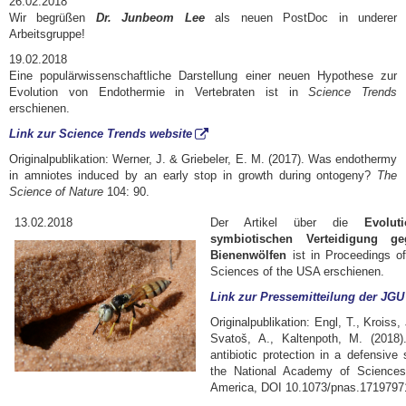
26.02.2018
Wir begrüßen
Dr. Junbeom Lee
als neuen PostDoc in underer
Arbeitsgruppe!
19.02.2018
​Eine populärwissenschaftliche Darstellung einer neuen Hypothese zur
Evolution von Endothermie in Vertebraten ist in
Science Trends
erschienen.
Link zur Science Trends website
Originalpublikation: Werner, J. & Griebeler, E. M. (2017). Was endothermy
in amniotes induced by an early stop in growth during ontogeny?
The
Science of Nature
104: 90.
13.02.2018
Der Artikel über die
Evolut
symbiotischen Verteidigung g
Bienenwölfen
ist in Proceedings o
Sciences of the USA erschienen.
Link zur Pressemitteilung der JGU
Originalpublikation: Engl, T., Kroiss, 
Svatoš, A., Kaltenpoth, M. (2018).
antibiotic protection in a defensive
the National Academy of Sciences
America, DOI 10.1073/pnas.1719797