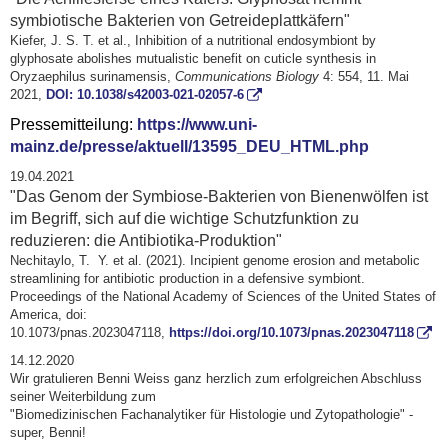
symbiotische Bakterien von Getreideplattkäfern"
Kiefer, J. S. T. et al., Inhibition of a nutritional endosymbiont by
glyphosate abolishes mutualistic benefit on cuticle synthesis in
Oryzaephilus surinamensis,
Communications Biology
4: 554, 11. Mai
2021,
DOI: 10.1038/s42003-021-02057-6
Pressemitteilung:
https://www.uni-
mainz.de/presse/aktuell/13595_DEU_HTML.php
19.04.2021
"Das Genom der Symbiose-Bakterien von Bienenwölfen ist
im Begriff, sich auf die wichtige Schutzfunktion zu
reduzieren: die Antibiotika-Produktion"
Nechitaylo, T. Y. et al. (2021). Incipient genome erosion and metabolic
streamlining for antibiotic production in a defensive symbiont.
Proceedings of the National Academy of Sciences of the United States of
America, doi:
10.1073/pnas.2023047118,
https://doi.org/10.1073/pnas.2023047118
14.12.2020
Wir gratulieren Benni Weiss ganz herzlich zum erfolgreichen Abschluss
seiner Weiterbildung zum
"Biomedizinischen Fachanalytiker für Histologie und Zytopathologie" -
super, Benni!