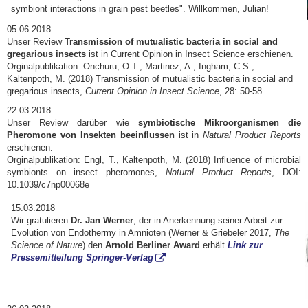
symbiont interactions in grain pest beetles". Willkommen, Julian!
05.06.2018
Unser Review
Transmission of mutualistic bacteria in social and
gregarious insects
ist in Current Opinion in Insect Science erschienen.
Orginalpublikation: Onchuru, O.T., Martinez, A., Ingham, C.S.,
Kaltenpoth, M. (2018) Transmission of mutualistic bacteria in social and
gregarious insects,
Current Opinion in Insect Science
, 28: 50-58.
22.03.2018
Unser Review darüber wie
symbiotische Mikroorganismen die
Pheromone von Insekten beeinflussen
ist in
Natural Product Reports
erschienen.
Orginalpublikation: Engl, T., Kaltenpoth, M. (2018) Influence of microbial
symbionts on insect pheromones,
Natural Product Reports
, DOI:
10.1039/c7np00068e
15.03.2018
Wir gratulieren
Dr. Jan Werner
, der in Anerkennung seiner Arbeit zur
Evolution von Endothermy in Amnioten (Werner & Griebeler 2017,
The
Science of Nature
) den
Arnold Berliner Award
erhält.
Link zur
Pressemitteilung Springer-Verlag