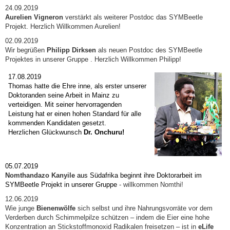
24.09.2019
Aurelien Vigneron
verstärkt als weiterer Postdoc das SYMBeetle
Projekt. Herzlich Willkommen Aurelien!
02.09.2019
Wir begrüßen
Philipp Dirksen
als neuen Postdoc des SYMBeetle
Projektes in unserer Gruppe . Herzlich Willkommen Philipp!
17.08.2019
Thomas hatte die Ehre inne, als erster unserer
Doktoranden seine Arbeit in Mainz zu
verteidigen. Mit seiner hervorragenden
Leistung hat er einen hohen Standard für alle
kommenden Kandidaten gesetzt.
Herzlichen Glückwunsch
Dr. Onchuru!
05.07.2019
Nomthandazo Kanyile
aus Südafrika beginnt ihre Doktorarbeit im
SYMBeetle Projekt
in unserer Gruppe
- willkommen Nomthi!
12.06.2019
Wie junge
Bienenwölfe
sich selbst und ihre Nahrungsvorräte vor dem
Verderben durch Schimmelpilze schützen – indem die Eier eine hohe
Konzentration an Stickstoffmonoxid Radikalen freisetzen – ist in
eLife