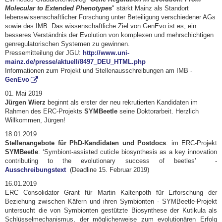
Molecular to Extended Phenotypes
" stärkt Mainz als Standort
lebenswissenschaftlicher Forschung unter Beteiligung verschiedener AGs
sowie des IMB. Das wissenschaftliche Ziel von GenEvo ist es, ein
besseres Verständnis der Evolution von komplexen und mehrschichtigen
genregulatorischen Systemen zu gewinnen.
Pressemitteilung der JGU:
http://www.uni-
mainz.de/presse/aktuell/8497_DEU_HTML.php
Informationen zum Projekt und Stellenausschreibungen am IMB -
GenEvo
01. Mai 2019
Jürgen Wierz
beginnt als erster der neu rekrutierten Kandidaten im
Rahmen des ERC-Projekts
SYMBeetle
seine Doktorarbeit. Herzlich
Willkommen, Jürgen!
18.01.2019
Stellenangebote für PhD-Kandidaten und Postdocs
: im ERC-Projekt
SYMBeetle
: ‘Symbiont-assisted cuticle biosynthesis as a key innovation
contributing to the evolutionary success of beetles’ -
Ausschreibungstext
(Deadline 15. Februar 2019)
16.01.2019
ERC Consolidator Grant für Martin Kaltenpoth für Erforschung der
Beziehung zwischen Käfern und ihren Symbionten - SYMBeetle-Projekt
untersucht die von Symbionten gestützte Biosynthese der Kutikula als
Schlüsselmechanismus, der möglicherweise zum evolutionären Erfolg