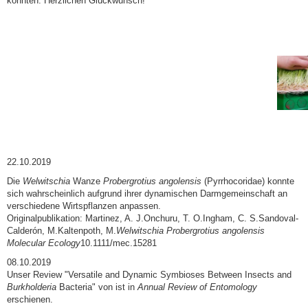
konnten. Herzlichen Glückwunsch!
22.10.2019
Die
Welwitschia
Wanze
Probergrotius angolensis
(Pyrrhocoridae) konnte
sich wahrscheinlich aufgrund ihrer dynamischen Darmgemeinschaft an
verschiedene Wirtspflanzen anpassen.
Originalpublikation: Martinez, A. J.Onchuru, T. O.Ingham, C. S.Sandoval-
Calderón, M.Kaltenpoth, M.
Welwitschia Probergrotius angolensis
Molecular Ecology
10.1111/mec.15281
08.10.2019
Unser Review "Versatile and Dynamic Symbioses Between Insects and
Burkholderia
Bacteria" von ist in
Annual Review of Entomology
erschienen.