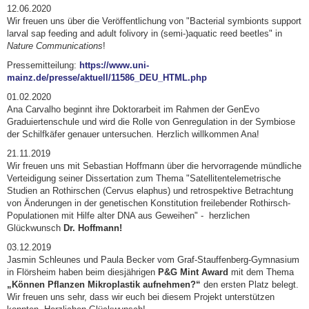
12.06.2020
Wir freuen uns über die Veröffentlichung von "Bacterial symbionts support
larval sap feeding and adult folivory in (semi-)aquatic reed beetles" in
Nature Communications
!
Pressemitteilung:
https://www.uni-
mainz.de/presse/aktuell/11586_DEU_HTML.php
01.02.2020
Ana Carvalho beginnt ihre Doktorarbeit im Rahmen der GenEvo
Graduiertenschule und wird die Rolle von Genregulation in der Symbiose
der Schilfkäfer genauer untersuchen. Herzlich willkommen Ana!
21.11.2019
Wir freuen uns mit Sebastian Hoffmann über die hervorragende mündliche
Verteidigung seiner Dissertation zum Thema "Satellitentelemetrische
Studien an Rothirschen (Cervus elaphus) und retrospektive Betrachtung
von Änderungen in der genetischen Konstitution freilebender Rothirsch-
Populationen mit Hilfe alter DNA aus Geweihen" - herzlichen
Glückwunsch
Dr. Hoffmann!
03.12.2019
Jasmin Schleunes und Paula Becker vom Graf-Stauffenberg-Gymnasium
in Flörsheim haben beim diesjährigen
P&G Mint Award
mit dem Thema
„Können Pflanzen Mikroplastik aufnehmen?“
den ersten Platz belegt.
Wir freuen uns sehr, dass wir euch bei diesem Projekt unterstützen