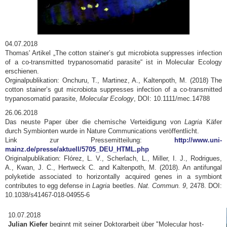
04.07.2018
Thomas' Artikel „The cotton stainer’s gut microbiota suppresses infection
of a co-transmitted trypanosomatid parasite“ ist in Molecular Ecology
erschienen.
Orginalpublikation: Onchuru, T., Martinez, A., Kaltenpoth, M. (2018) The
cotton stainer’s gut microbiota suppresses infection of a co-transmitted
trypanosomatid parasite,
Molecular Ecology
, DOI: 10.1111/mec.14788
26.06.2018
Das neuste Paper über die chemische Verteidigung von
Lagria
Käfer
durch Symbionten wurde in Nature Communications veröffentlicht.
Link zur Pressemitteilung:
http://www.uni-
mainz.de/presse/aktuell/5705_DEU_HTML.php
Originalpublikation: Flórez, L. V., Scherlach, L., Miller, I. J., Rodrigues,
A., Kwan, J. C., Hertweck C. and Kaltenpoth, M. (2018). An antifungal
polyketide associated to horizontally acquired genes in a symbiont
contributes to egg defense in
Lagria
beetles.
Nat. Commun. 9
, 2478. DOI:
10.1038/s41467-018-04955-6
10.07.2018
Julian Kiefer
beginnt mit seiner Doktorarbeit über "Molecular host-