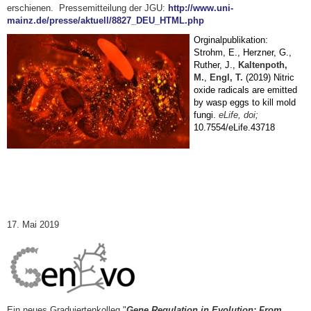
erschienen. Pressemitteilung der JGU:
http://www.uni-
mainz.de/presse/aktuell/8827_DEU_HTML.php
Orginalpublikation:
Strohm, E., Herzner, G.,
Ruther, J.,
Kaltenpoth,
M.
,
Engl, T.
(2019) Nitric
oxide radicals are emitted
by wasp eggs to kill mold
fungi.
eLife,
doi;
10.7554/eLife.43718
17. Mai 2019
Ein neues Graduiertenkolleg "
Gene Regulation in Evolution: From