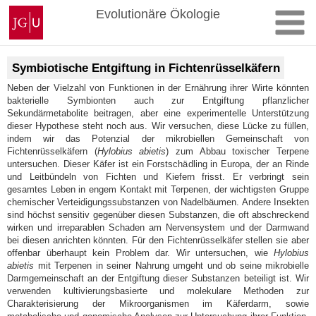
Zum
Johannes
Evolutionäre Ökologie
Inhalt
Gutenberg-
springen
Universität
Mainz
Symbiotische Entgiftung in Fichtenrüsselkäfern
Neben der Vielzahl von Funktionen in der Ernährung ihrer Wirte könnten
bakterielle Symbionten auch zur Entgiftung pflanzlicher
Sekundärmetabolite beitragen, aber eine experimentelle Unterstützung
dieser Hypothese steht noch aus. Wir versuchen, diese Lücke zu füllen,
indem wir das Potenzial der mikrobiellen Gemeinschaft von
Fichtenrüsselkäfern (
Hylobius abietis
) zum Abbau toxischer Terpene
untersuchen. Dieser Käfer ist ein Forstschädling in Europa, der an Rinde
und Leitbündeln von Fichten und Kiefern frisst. Er verbringt sein
gesamtes Leben in engem Kontakt mit Terpenen, der wichtigsten Gruppe
chemischer Verteidigungssubstanzen von Nadelbäumen. Andere Insekten
sind höchst sensitiv gegenüber diesen Substanzen, die oft abschreckend
wirken und irreparablen Schaden am Nervensystem und der Darmwand
bei diesen anrichten könnten. Für den Fichtenrüsselkäfer stellen sie aber
offenbar überhaupt kein Problem dar. Wir untersuchen, wie
Hylobius
abietis
mit Terpenen in seiner Nahrung umgeht und ob seine mikrobielle
Darmgemeinschaft an der Entgiftung dieser Substanzen beteiligt ist. Wir
verwenden kultivierungsbasierte und molekulare Methoden zur
Charakterisierung der Mikroorganismen im Käferdarm, sowie