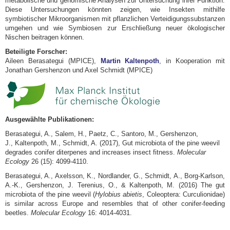
metabolische und genomische Analysen zur Untersuchung ihrer Funktion.
Diese Untersuchungen könnten zeigen, wie Insekten mithilfe
symbiotischer Mikroorganismen mit pflanzlichen Verteidigungssubstanzen
umgehen und wie Symbiosen zur Erschließung neuer ökologischer
Nischen beitragen können.
Beteiligte Forscher:
Aileen Berasategui (MPICE),
Martin Kaltenpoth
, in Kooperation mit
Jonathan Gershenzon und Axel Schmidt (MPICE)
Ausgewählte Publikationen:
Berasategui, A., Salem, H., Paetz, C., Santoro, M., Gershenzon,
J., Kaltenpoth, M., Schmidt, A. (2017), Gut microbiota of the pine weevil
degrades conifer diterpenes and increases insect fitness.
Molecular
Ecology
26 (15): 4099-4110.
Berasategui, A., Axelsson, K., Nordlander, G., Schmidt, A., Borg-Karlson,
A.-K., Gershenzon, J. Terenius, O., & Kaltenpoth, M. (2016) The gut
microbiota of the pine weevil (
Hylobius abietis
, Coleoptera: Curculionidae)
is similar across Europe and resembles that of other conifer-feeding
beetles.
Molecular Ecology
16: 4014-4031.