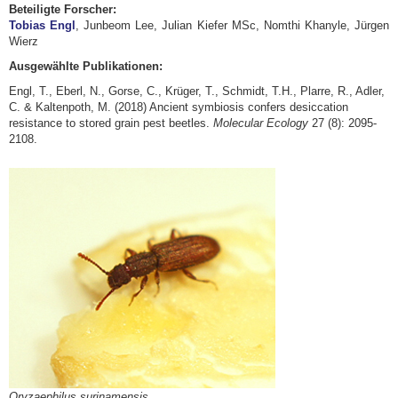
Beteiligte Forscher:
Tobias Engl
, Junbeom Lee, Julian Kiefer MSc, Nomthi Khanyle, Jürgen
Wierz
Ausgewählte Publikationen:
Engl, T., Eberl, N., Gorse, C., Krüger, T., Schmidt, T.H., Plarre, R., Adler,
C. & Kaltenpoth, M. (2018) Ancient symbiosis confers desiccation
resistance to stored grain pest beetles.
Molecular Ecology
27 (8): 2095-
2108.
Oryzaephilus surinamensis