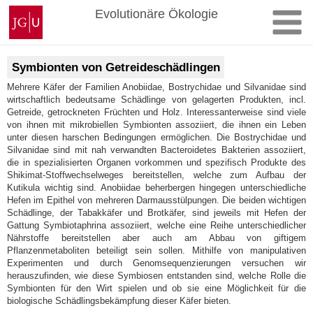
Zum
Johannes
Evolutionäre Ökologie
Inhalt
Gutenberg-
springen
Universität
Mainz
Symbionten von Getreideschädlingen
Mehrere Käfer der Familien Anobiidae, Bostrychidae und Silvanidae sind
wirtschaftlich bedeutsame Schädlinge von gelagerten Produkten, incl.
Getreide, getrockneten Früchten und Holz. Interessanterweise sind viele
von ihnen mit mikrobiellen Symbionten assoziiert, die ihnen ein Leben
unter diesen harschen Bedingungen ermöglichen. Die Bostrychidae und
Silvanidae sind mit nah verwandten Bacteroidetes Bakterien assoziiert,
die in spezialisierten Organen vorkommen und spezifisch Produkte des
Shikimat-Stoffwechselweges bereitstellen, welche zum Aufbau der
Kutikula wichtig sind. Anobiidae beherbergen hingegen unterschiedliche
Hefen im Epithel von mehreren Darmausstülpungen. Die beiden wichtigen
Schädlinge, der Tabakkäfer und Brotkäfer, sind jeweils mit Hefen der
Gattung Symbiotaphrina assoziiert, welche eine Reihe unterschiedlicher
Nährstoffe bereitstellen aber auch am Abbau von giftigem
Pflanzenmetaboliten beteiligt sein sollen. Mithilfe von manipulativen
Experimenten und durch Genomsequenzierungen versuchen wir
herauszufinden, wie diese Symbiosen entstanden sind, welche Rolle die
Symbionten für den Wirt spielen und ob sie eine Möglichkeit für die
biologische Schädlingsbekämpfung dieser Käfer bieten.